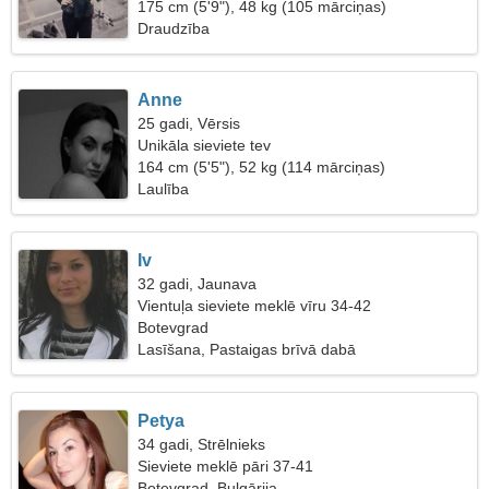
175 cm (5'9"), 48 kg (105 mārciņas)
Draudzība
Anne
25 gadi, Vērsis
Unikāla sieviete tev
164 cm (5'5"), 52 kg (114 mārciņas)
Laulība
Iv
32 gadi, Jaunava
Vientuļa sieviete meklē vīru 34-42
Botevgrad
Lasīšana, Pastaigas brīvā dabā
Petya
34 gadi, Strēlnieks
Sieviete meklē pāri 37-41
Botevgrad, Bulgārija