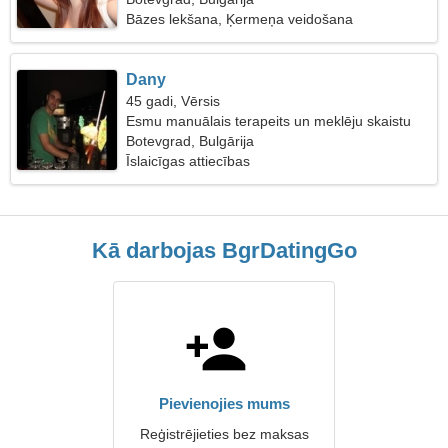
Bāzes lekšana, Ķermeņa veidošana
Dany
45 gadi, Vērsis
Esmu manuālais terapeits un meklēju skaistu
sievieti
Botevgrad, Bulgārija
Īslaicīgas attiecības
Kā darbojas BgrDatingGo
Pievienojies mums
Reģistrējieties bez maksas