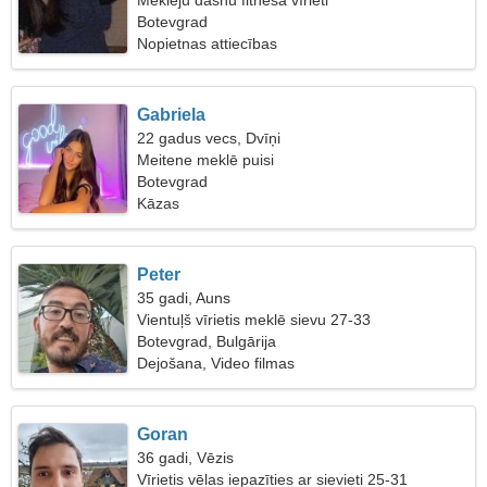
Meklēju dāsnu fitnesa vīrieti
Botevgrad
Nopietnas attiecības
Gabriela
22 gadus vecs, Dvīņi
Meitene meklē puisi
Botevgrad
Kāzas
Peter
35 gadi, Auns
Vientuļš vīrietis meklē sievu 27-33
Botevgrad, Bulgārija
Dejošana, Video filmas
Goran
36 gadi, Vēzis
Vīrietis vēlas iepazīties ar sievieti 25-31