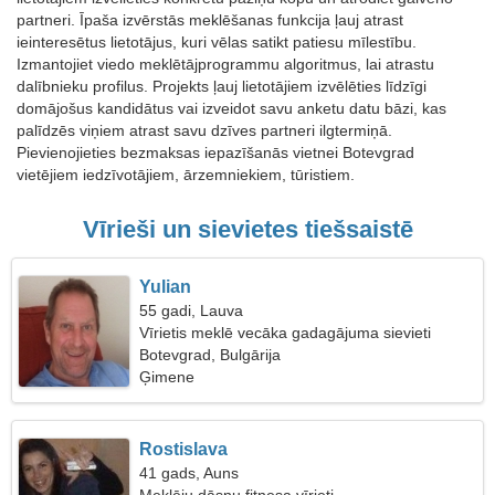
partneri. Īpaša izvērstās meklēšanas funkcija ļauj atrast
ieinteresētus lietotājus, kuri vēlas satikt patiesu mīlestību.
Izmantojiet viedo meklētājprogrammu algoritmus, lai atrastu
dalībnieku profilus. Projekts ļauj lietotājiem izvēlēties līdzīgi
domājošus kandidātus vai izveidot savu anketu datu bāzi, kas
palīdzēs viņiem atrast savu dzīves partneri ilgtermiņā.
Pievienojieties bezmaksas iepazīšanās vietnei Botevgrad
vietējiem iedzīvotājiem, ārzemniekiem, tūristiem.
Vīrieši un sievietes tiešsaistē
Yulian
55 gadi, Lauva
Vīrietis meklē vecāka gadagājuma sievieti
Botevgrad, Bulgārija
Ģimene
Rostislava
41 gads, Auns