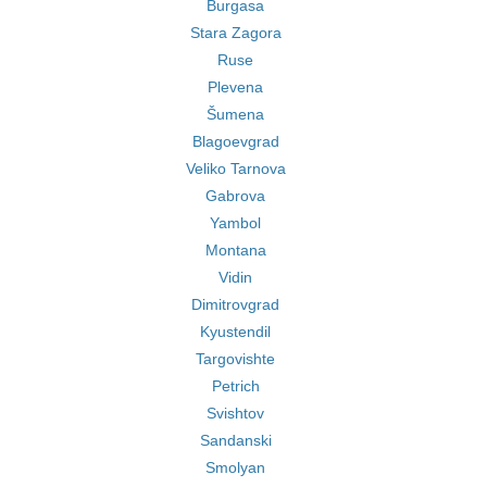
Burgasa
Stara Zagora
Ruse
Plevena
Šumena
Blagoevgrad
Veliko Tarnova
Gabrova
Yambol
Montana
Vidin
Dimitrovgrad
Kyustendil
Targovishte
Petrich
Svishtov
Sandanski
Smolyan