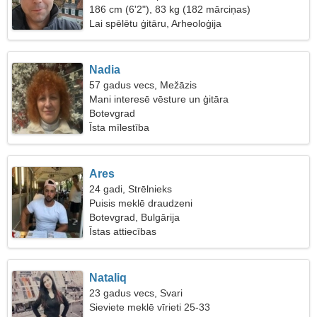
186 cm (6'2"), 83 kg (182 mārciņas)
Lai spēlētu ģitāru, Arheoloģija
Nadia
57 gadus vecs, Mežāzis
Mani interesē vēsture un ģitāra
Botevgrad
Īsta mīlestība
Ares
24 gadi, Strēlnieks
Puisis meklē draudzeni
Botevgrad, Bulgārija
Īstas attiecības
Nataliq
23 gadus vecs, Svari
Sieviete meklē vīrieti 25-33