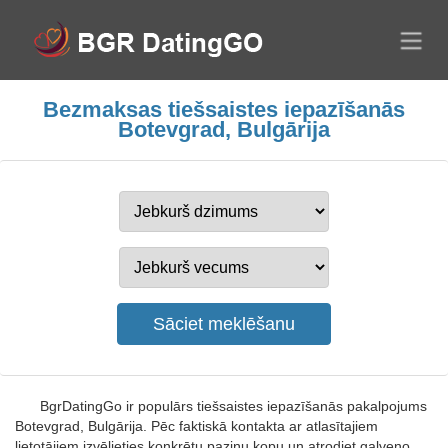
Bezmaksas tiešsaistes iepazīšanās
Botevgrad, Bulgārija
BgrDatingGo ir populārs tiešsaistes iepazīšanās pakalpojums
Botevgrad, Bulgārija. Pēc faktiskā kontakta ar atlasītajiem
lietotājiem izvēlieties konkrētu paziņu kopu un atrodiet galveno