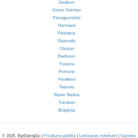
Sevlievo
Gotse Delchev
Panagyurishte
Harmanli
Peshtera
Rakovski
Chirpan
Radnevo
Tryavna
Pomorie
Pavlikeni
Teteven
Byala Slatina
Tutrakan
Bulgārija
© 2026, BgrDatingGo |
Privātuma politika
|
Lietošanas noteikumi
|
Sazinies