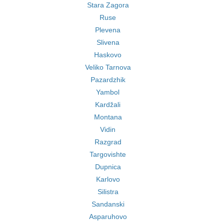
Stara Zagora
Ruse
Plevena
Slivena
Haskovo
Veliko Tarnova
Pazardzhik
Yambol
Kardžali
Montana
Vidin
Razgrad
Targovishte
Dupnica
Karlovo
Silistra
Sandanski
Asparuhovo