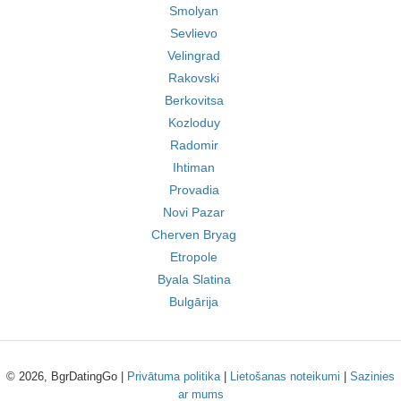
Smolyan
Sevlievo
Velingrad
Rakovski
Berkovitsa
Kozloduy
Radomir
Ihtiman
Provadia
Novi Pazar
Cherven Bryag
Etropole
Byala Slatina
Bulgārija
© 2026, BgrDatingGo |
Privātuma politika
|
Lietošanas noteikumi
|
Sazinies
ar mums