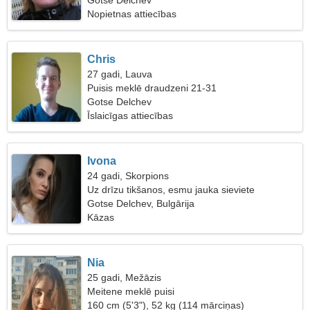
Gotse Delchev
Nopietnas attiecības
Chris
27 gadi, Lauva
Puisis meklē draudzeni 21-31
Gotse Delchev
Īslaicīgas attiecības
Ivona
24 gadi, Skorpions
Uz drīzu tikšanos, esmu jauka sieviete
Gotse Delchev, Bulgārija
Kāzas
Nia
25 gadi, Mežāzis
Meitene meklē puisi
160 cm (5'3"), 52 kg (114 mārciņas)