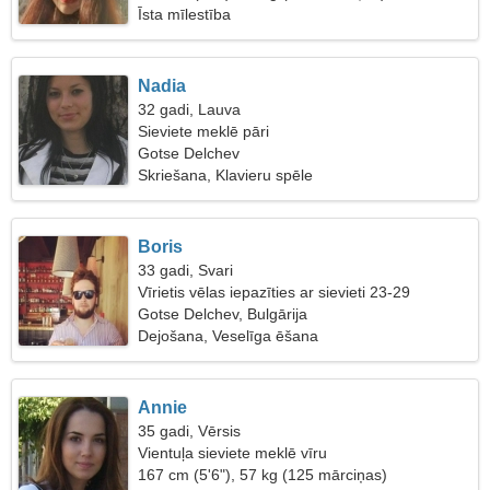
Īsta mīlestība
Nadia
32 gadi, Lauva
Sieviete meklē pāri
Gotse Delchev
Skriešana, Klavieru spēle
Boris
33 gadi, Svari
Vīrietis vēlas iepazīties ar sievieti 23-29
Gotse Delchev, Bulgārija
Dejošana, Veselīga ēšana
Annie
35 gadi, Vērsis
Vientuļa sieviete meklē vīru
167 cm (5'6"), 57 kg (125 mārciņas)