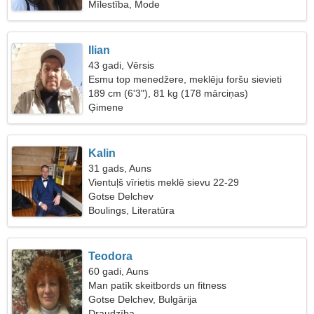
Mīlestība, Mode
Ilian
43 gadi, Vērsis
Esmu top menedžere, meklēju foršu sievieti
189 cm (6'3"), 81 kg (178 mārciņas)
Ģimene
Kalin
31 gads, Auns
Vientuļš vīrietis meklē sievu 22-29
Gotse Delchev
Boulings, Literatūra
Teodora
60 gadi, Auns
Man patīk skeitbords un fitness
Gotse Delchev, Bulgārija
Draudzība