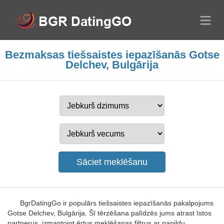
Bezmaksas tiešsaistes iepazīšanās Gotse
Delchev, Bulgārija
BgrDatingGo ir populārs tiešsaistes iepazīšanās pakalpojums
Gotse Delchev, Bulgārija. Šī tērzēšana palīdzēs jums atrast īstos
partnerus, izmantojot ērtus meklēšanas filtrus ar papildu