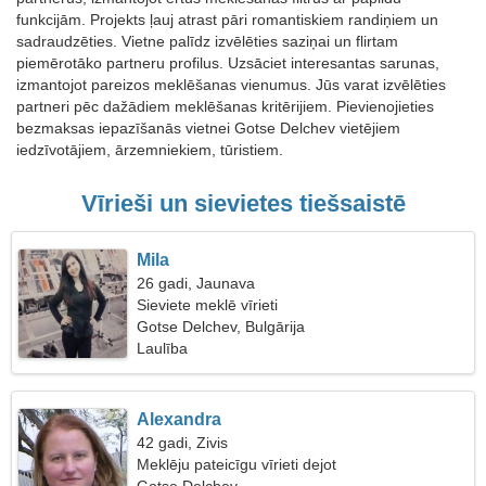
funkcijām. Projekts ļauj atrast pāri romantiskiem randiņiem un
sadraudzēties. Vietne palīdz izvēlēties saziņai un flirtam
piemērotāko partneru profilus. Uzsāciet interesantas sarunas,
izmantojot pareizos meklēšanas vienumus. Jūs varat izvēlēties
partneri pēc dažādiem meklēšanas kritērijiem. Pievienojieties
bezmaksas iepazīšanās vietnei Gotse Delchev vietējiem
iedzīvotājiem, ārzemniekiem, tūristiem.
Vīrieši un sievietes tiešsaistē
Mila
26 gadi, Jaunava
Sieviete meklē vīrieti
Gotse Delchev, Bulgārija
Laulība
Alexandra
42 gadi, Zivis
Meklēju pateicīgu vīrieti dejot