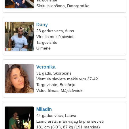
Targovishte
Skrituļslidošana, Datorgrafika
Dany
23 gadus vecs, Auns
Vīrietis meklē sievieti
Targovishte
Ģimene
Veronika
31 gads, Skorpions
Vientuļa sieviete meklē vīru 37-42
Targovishte, Bulgārija
Video filmas, Mājdzīvnieki
Miladin
44 gadus vecs, Lauva
Esmu ārsts, man vajag laipnu sievieti
181 cm (6'0"), 87 kg (191 mārciņa)