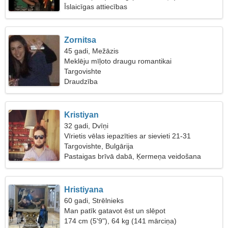
Īslaicīgas attiecības
Zornitsa
45 gadi, Mežāzis
Meklēju mīļoto draugu romantikai
Targovishte
Draudzība
Kristiyan
32 gadi, Dvīņi
Vīrietis vēlas iepazīties ar sievieti 21-31
Targovishte, Bulgārija
Pastaigas brīvā dabā, Ķermeņa veidošana
Hristiyana
60 gadi, Strēlnieks
Man patīk gatavot ēst un slēpot
174 cm (5'9"), 64 kg (141 mārciņa)