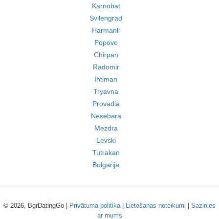
Karnobat
Svilengrad
Harmanli
Popovo
Chirpan
Radomir
Ihtiman
Tryavna
Provadia
Nesebara
Mezdra
Levski
Tutrakan
Bulgārija
© 2026, BgrDatingGo |
Privātuma politika
|
Lietošanas noteikumi
|
Sazinies
ar mums