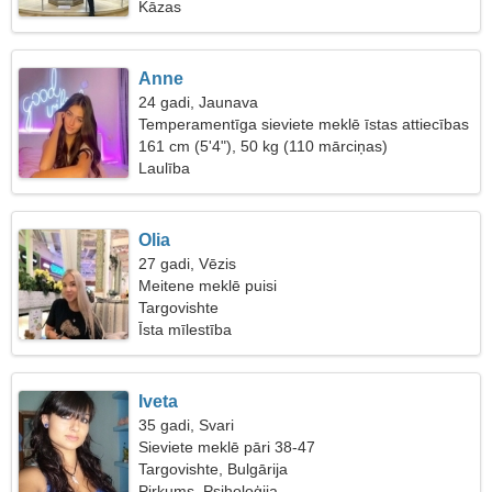
Kāzas
Anne
24 gadi, Jaunava
Temperamentīga sieviete meklē īstas attiecības
161 cm (5'4"), 50 kg (110 mārciņas)
Laulība
Olia
27 gadi, Vēzis
Meitene meklē puisi
Targovishte
Īsta mīlestība
Iveta
35 gadi, Svari
Sieviete meklē pāri 38-47
Targovishte, Bulgārija
Pirkums, Psiholoģija