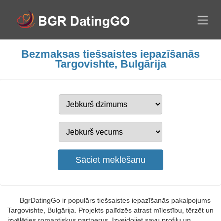
Bezmaksas tiešsaistes iepazīšanās
Targovishte, Bulgārija
BgrDatingGo ir populārs tiešsaistes iepazīšanās pakalpojums
Targovishte, Bulgārija. Projekts palīdzēs atrast mīlestību, tērzēt un
izvēlēties romantiskus partnerus. Izveidojiet savu profilu un