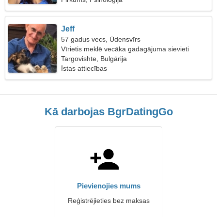
Jeff
57 gadus vecs, Ūdensvīrs
Vīrietis meklē vecāka gadagājuma sievieti
Targovishte, Bulgārija
Īstas attiecības
Kā darbojas BgrDatingGo
Pievienojies mums
Reģistrējieties bez maksas