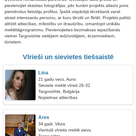
pievienojiet skaistas fotogrāfijas, pēc kurām projekts atlasīs jums
piemērotus lietotāju profilus. Īpašā vispārējā tērzēšanā varat
atrast interesantu personu, ar kuru tērzēt un flirtēt. Projekts palīdz
attīstīt attiecības, mīlestību un draudzību, izmantojot unikālu
meklētājprogrammu. Pievienojieties bezmaksas iepazīšanās
vietnei Targovishte vietējiem iedzīvotājiem, ārzemniekiem,
tūristiem.
Vīrieši un sievietes tiešsaistē
Lina
21 gadu vecs, Auns
Sieviete meklē vīrieti 26-32
Targovishte, Bulgārija
Nopietnas attiecības
Ares
34 gadi, Vēzis
Vientuļš vīrietis meklē sievu