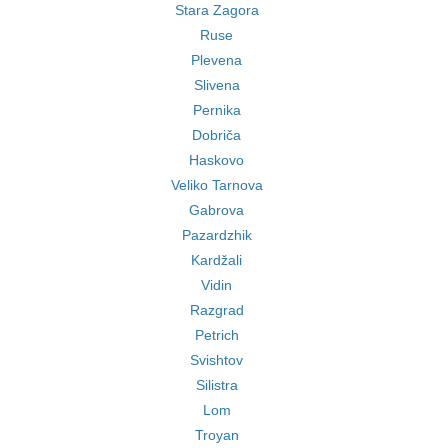
Stara Zagora
Ruse
Plevena
Slivena
Pernika
Dobriča
Haskovo
Veliko Tarnova
Gabrova
Pazardzhik
Kardžali
Vidin
Razgrad
Petrich
Svishtov
Silistra
Lom
Troyan