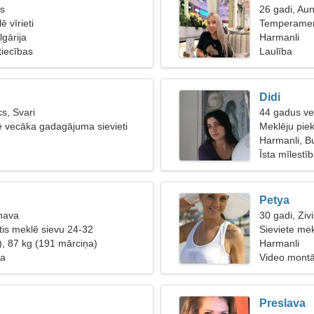
is
26 gadi, Au
ē vīrieti
Temperament
lgārija
Harmanli
tiecības
Laulība
Didi
s, Svari
44 gadus ve
lē vecāka gadagājuma sievieti
Meklēju piek
Harmanli, Bu
Īsta mīlestī
Petya
nava
30 gadi, Zivi
etis meklē sievu 24-32
Sieviete mek
), 87 kg (191 mārciņa)
Harmanli
na
Video mont
Preslava