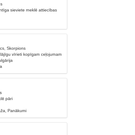
ns
īga sieviete meklē attiecības
cs, Skorpions
lājīgu vīrieti kopīgam ceļojumam
lgārija
ba
s
lē pāri
āža, Panākumi