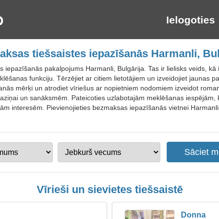
Ielogoties
ksas tiešsaistes iepazīšanās Harmanli, Bul
 iepazīšanās pakalpojums Harmanli, Bulgārija. Tas ir lielisks veids, kā 
klēšanas funkciju. Tērzējiet ar citiem lietotājiem un izveidojiet jaunas pa
īšanās mērķi un atrodiet vīriešus ar nopietniem nodomiem izveidot romant
i saziņai un sanāksmēm. Pateicoties uzlabotajām meklēšanas iespējām, kur
ām interesēm. Pievienojieties bezmaksas iepazīšanās vietnei Harmanli 
Vīrieši un sievietes tiešsaistē
Donna