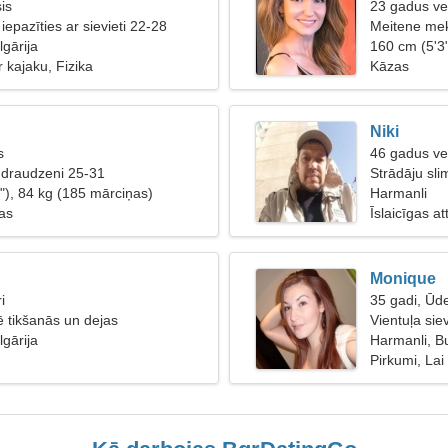
is
23 gadus ve
 iepazīties ar sievieti 22-28
Meitene mek
lgārija
160 cm (5'3
 kajaku, Fizika
Kāzas
Niki
s
46 gadus ve
 draudzeni 25-31
Strādāju sli
"), 84 kg (185 mārciņas)
Harmanli
bas
Īslaicīgas at
Monique
i
35 gadi, Ūd
ē tikšanās un dejas
Vientuļa sie
lgārija
Harmanli, Bu
Pirkumi, Lai