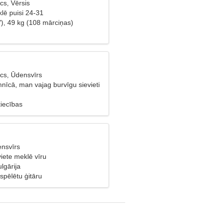
cs, Vērsis
lē puisi 24-31
"), 49 kg (108 mārciņas)
cs, Ūdensvīrs
mnīcā, man vajag burvīgu sievieti
tiecības
ensvīrs
viete meklē vīru
lgārija
 spēlētu ģitāru