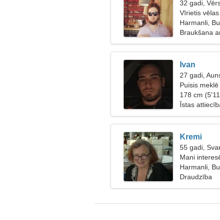
32 gadi, Vērs
Vīrietis vēlas
Harmanli, Bu
Braukšana ar
Ivan
27 gadi, Aun
Puisis meklē
178 cm (5'11
Īstas attiecī
Kremi
55 gadi, Svar
Mani interes
Harmanli, Bu
Draudzība