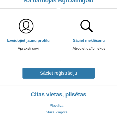
Kā darbojas BgrDatingGo
Izveidojiet jaunu profilu
Sāciet meklēšanu
Apraksti sevi
Atrodiet dalībniekus
Sāciet reģistrāciju
Citas vietas, pilsētas
Plovdiva
Stara Zagora