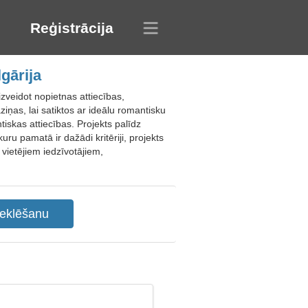
Reģistrācija
gārija
izveidot nopietnas attiecības,
ziņas, lai satiktos ar ideālu romantisku
iskas attiecības. Projekts palīdz
u pamatā ir dažādi kritēriji, projekts
vietējiem iedzīvotājiem,