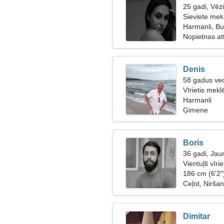
25 gadi, Vēz
Sieviete mekl
Harmanli, Bu
Nopietnas at
Denis
58 gadus vec
Vīrietis mek
Harmanli
Ģimene
Boris
36 gadi, Jau
Vientuļš vīri
186 cm (6'2"
Ceļot, Nirša
Dimitar