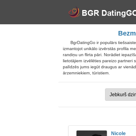
Bezma
BgrDatingGo ir populārs tiešsaistes
izmantojot unikālo izvērstās profila me
randiņu un flirta pāri. Norādiet iepaz
lietotājiem izvēlēties pareizo partner
palīdzēs jums iegūt draugus ar vienād
ārzemniekiem, tūristiem.
Nicole