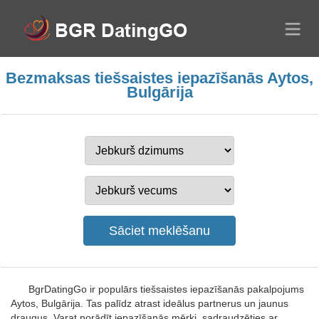
Bezmaksas tiešsaistes iepazīšanās Aytos,
Bulgārija
BgrDatingGo ir populārs tiešsaistes iepazīšanās pakalpojums
Aytos, Bulgārija. Tas palīdz atrast ideālus partnerus un jaunus
draugus. Varat norādīt iepazīšanās mērķi, sadraudzēties ar