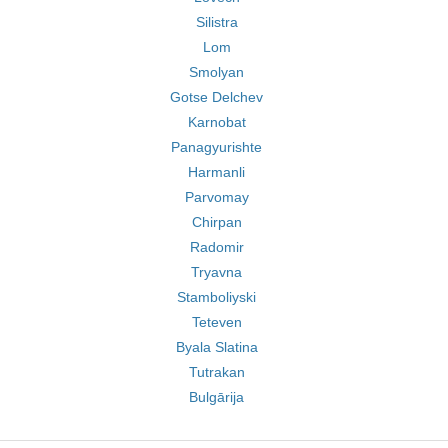
Silistra
Lom
Smolyan
Gotse Delchev
Karnobat
Panagyurishte
Harmanli
Parvomay
Chirpan
Radomir
Tryavna
Stamboliyski
Teteven
Byala Slatina
Tutrakan
Bulgārija