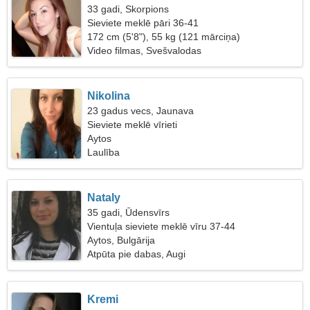
33 gadi, Skorpions
Sieviete meklē pāri 36-41
172 cm (5'8"), 55 kg (121 mārciņa)
Video filmas, Svešvalodas
Nikolina
23 gadus vecs, Jaunava
Sieviete meklē vīrieti
Aytos
Laulība
Nataly
35 gadi, Ūdensvīrs
Vientuļa sieviete meklē vīru 37-44
Aytos, Bulgārija
Atpūta pie dabas, Augi
Kremi