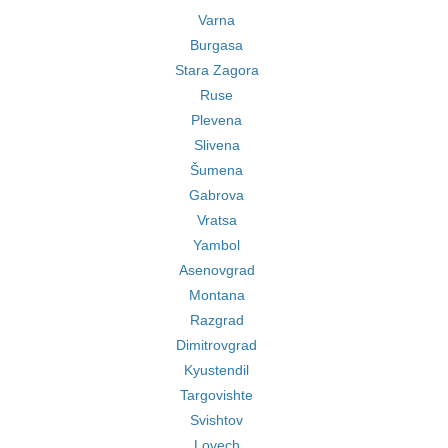
Varna
Burgasa
Stara Zagora
Ruse
Plevena
Slivena
Šumena
Gabrova
Vratsa
Yambol
Asenovgrad
Montana
Razgrad
Dimitrovgrad
Kyustendil
Targovishte
Svishtov
Lovech