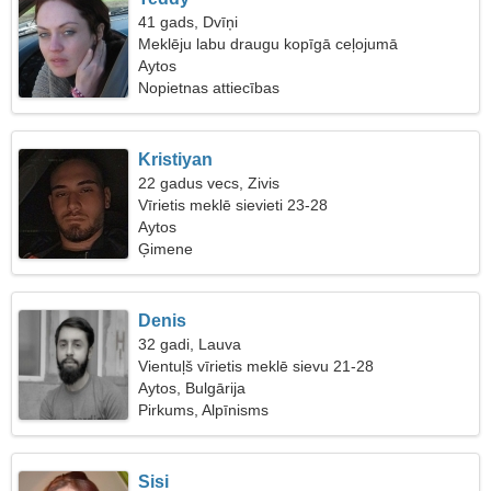
41 gads, Dvīņi
Meklēju labu draugu kopīgā ceļojumā
Aytos
Nopietnas attiecības
Kristiyan
22 gadus vecs, Zivis
Vīrietis meklē sievieti 23-28
Aytos
Ģimene
Denis
32 gadi, Lauva
Vientuļš vīrietis meklē sievu 21-28
Aytos, Bulgārija
Pirkums, Alpīnisms
Sisi