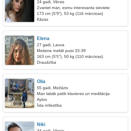
24 gadi, Vērsis
Zvaniet man, esmu interesanta sieviete
173 cm (5'9"), 53 kg (116 mārciņas)
Kāzas
Elena
27 gadi, Lauva
Meitene meklē puisi 33-39
163 cm (5'5"), 50 kg (110 mārciņas)
Draudzība
Olia
55 gadi, Mežāzis
Man labāk patīk klavieres un meditācija
Aytos
Īsta mīlestība
Niki
34 gadi, Vērsis