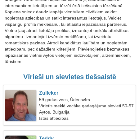
interesantiem lietotājiem un tērzēt ērtā tiešsaistes tērzēšanā.
Kopiena sniedz daudz iespēju vientuļiem cilvēkiem veidot
nopietnas attiecības un satikt interesantus lietotājus. Veiciet
vispārīgu profila meklēšanu, lai atlasītu iepazīšanās partnerus.
Vietne ļauj atrast lietotāju profilus, izmantojot unikālu atbilstības
algoritmu. Izmantojiet izvērsto meklēšanu, lai izveidotu
romantiskas paziņas. Atrodi kandidātus laulībām un nopietnām
attiecībām, pēc dažādiem kritērijiem. Pievienojieties bezmaksas
iepazīšanās vietnei Aytos vietējiem iedzīvotājiem, ārzemniekiem,
tūristiem.
Vīrieši un sievietes tiešsaistē
Zulfeker
59 gadus vecs, Ūdensvīrs
Vīrietis meklē vecāka gadagājuma sievieti 50-57
Aytos, Bulgārija
Īstas attiecības
Teddy